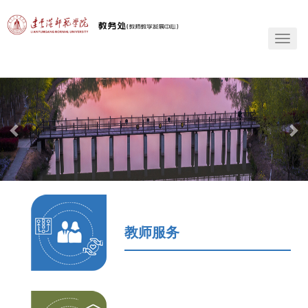
T
o
g
g
l
e
n
a
v
i
g
a
t
i
教师服务
o
n