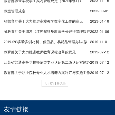
2023-11-15
实习管理实施细则》的通知（苏教规〔2022〕4号
教育部职业学校学生实习管理规定（2021年修订）
2023-09-01
教室管理规定
2023-01-18
省教育厅关于大力推进高校教学数字化工作的意见
2022-01-06
省教育厅关于印发《江苏省终身教育学分银行管理暂行
2019-11-01
办法》的通知
2019-093实验实训材料、低值品、易耗品管理办法(修
2019-07-12
订)
教育部关于大力推进教师教育课程改革的意见
2019-07-12
江苏省普通高等学校师范类专业认证第二级认证实施办
2019-07-12
法（试行）
教育部关于职业院校专业人才培养方案制订与实施工作
的指导意见
共
1
页
18
条记录
友情链接