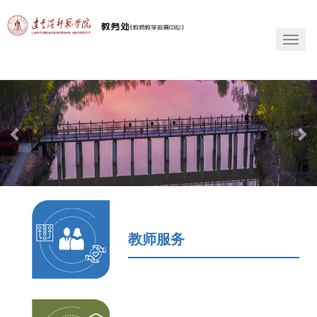
T
o
g
g
l
e
n
a
v
i
g
a
t
i
教师服务
o
n