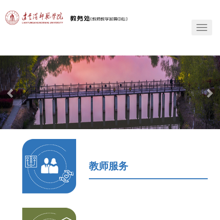
T
o
g
g
l
e
n
a
v
i
g
a
t
i
教师服务
o
n